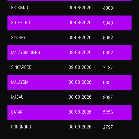
HK SIANG
09-08-2026
4008
SG METRO
09-08-2026
5948
SYDNEY
09-08-2026
8082
MALAYSIA SIANG
09-08-2026
0692
SINGAPORE
09-08-2026
7137
MALAYSIA
08-08-2026
6851
MACAU
08-08-2026
9097
QATAR
08-08-2026
5256
HONGKONG
08-08-2026
2797