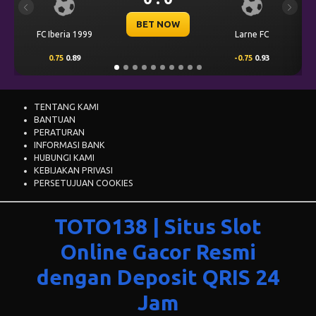
Previous
Next
OW
BET NOW
Larne FC
Sevilla
-0.75
0.93
0.25
0.95
TENTANG KAMI
BANTUAN
PERATURAN
INFORMASI BANK
HUBUNGI KAMI
KEBIJAKAN PRIVASI
PERSETUJUAN COOKIES
TOTO138 | Situs Slot
Online Gacor Resmi
dengan Deposit QRIS 24
Jam